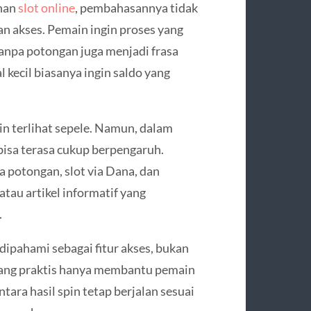
inan
slot online
, pembahasannya tidak
an akses. Pemain ingin proses yang
Tanpa potongan juga menjadi frasa
 kecil biasanya ingin saldo yang
in terlihat sepele. Namun, dalam
 bisa terasa cukup berpengaruh.
a potongan, slot via Dana, dan
atau artikel informatif yang
.
dipahami sebagai fitur akses, bukan
yang praktis hanya membantu pemain
ra hasil spin tetap berjalan sesuai