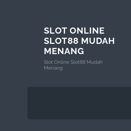
SLOT ONLINE
SLOT88 MUDAH
MENANG
Slot Online Slot88 Mudah
Menang