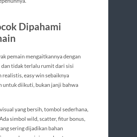
sepenuhnya.
ocok Dipahami
main
yak pemain mengaitkannya dengan
an tidak terlalu rumit dari sisi
realistis, easy win sebaiknya
untuk diikuti, bukan janji bahwa
isual yang bersih, tombol sederhana,
da simbol wild, scatter, fitur bonus,
 yang sering dijadikan bahan