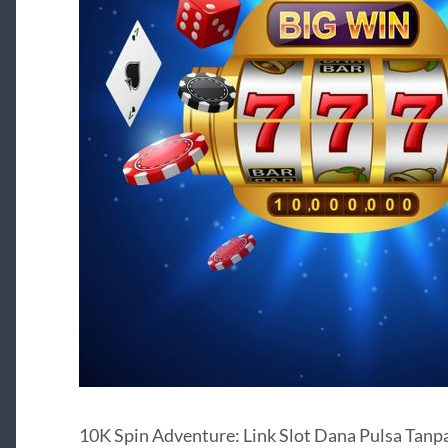
10K Spin Adventure: Link Slot Dana Pulsa Tan