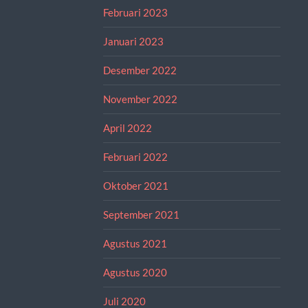
Februari 2023
Januari 2023
Desember 2022
November 2022
April 2022
Februari 2022
Oktober 2021
September 2021
Agustus 2021
Agustus 2020
Juli 2020