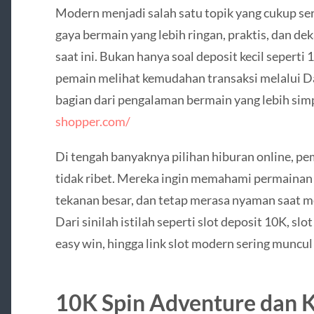
Modern menjadi salah satu topik yang cukup s
gaya bermain yang lebih ringan, praktis, dan de
saat ini. Bukan hanya soal deposit kecil seperti 
pemain melihat kemudahan transaksi melalui D
bagian dari pengalaman bermain yang lebih sim
shopper.com/
Di tengah banyaknya pilihan hiburan online, pe
tidak ribet. Mereka ingin memahami permainan 
tekanan besar, dan tetap merasa nyaman saat m
Dari sinilah istilah seperti slot deposit 10K, sl
easy win, hingga link slot modern sering munc
10K Spin Adventure dan 