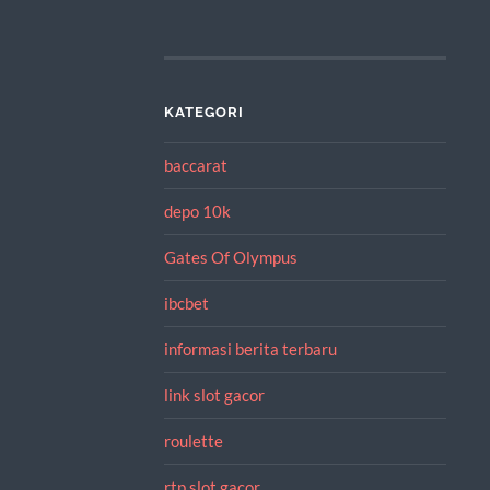
KATEGORI
baccarat
depo 10k
Gates Of Olympus
ibcbet
informasi berita terbaru
link slot gacor
roulette
rtp slot gacor