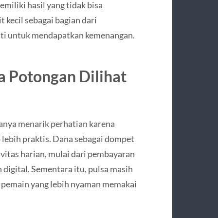
miliki hasil yang tidak bisa
t kecil sebagai bagian dari
asti untuk mendapatkan kemenangan.
a Potongan Dilihat
asanya menarik perhatian karena
 lebih praktis. Dana sebagai dompet
ivitas harian, mulai dari pembayaran
n digital. Sementara itu, pulsa masih
gi pemain yang lebih nyaman memakai