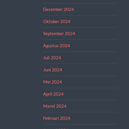
Desember 2024
Oktober 2024
September 2024
Agustus 2024
Juli 2024
Juni 2024
Mei 2024
April 2024
Maret 2024
Februari 2024