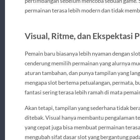
pertimbangan sebelum mencoba sebuah game. 
permainan terasa lebih modern dan tidak mem
Visual, Ritme, dan Ekspektasi 
Pemain baru biasanya lebih nyaman dengan slot
cenderung memilih permainan yang alurnya muda
aturan tambahan, dan punya tampilan yang langs
mengapa slot bertema petualangan, permata, bua
fantasi sering terasa lebih ramah di mata pema
Akan tetapi, tampilan yang sederhana tidak ber
ditebak. Visual hanya membantu pengalaman te
yang cepat juga bisa membuat permainan terasa 
mengubah sifat dasar slot yang bergantung pada