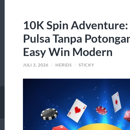
10K Spin Adventure: 
Pulsa Tanpa Potonga
Easy Win Modern
JULI 3, 2026
/
HERIDS
/
STICKY