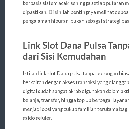
berbasis sistem acak, sehingga setiap putaran me
dipastikan. Di sinilah pentingnya melihat deposi
pengalaman hiburan, bukan sebagai strategi p
Link Slot Dana Pulsa Tanp
dari Sisi Kemudahan
Istilah link slot Dana pulsa tanpa potongan bi
berkaitan dengan akses transaksi yang dianggap
digital sudah sangat akrab digunakan dalam akt
belanja, transfer, hingga top up berbagai layana
menjadi opsi yang cukup familiar, terutama ba
saldo seluler.