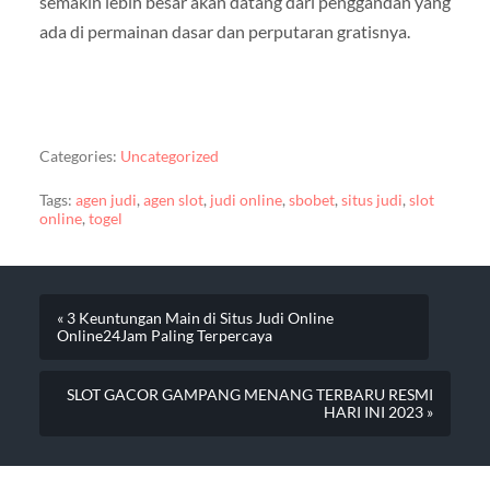
semakin lebih besar akan datang dari penggandan yang
ada di permainan dasar dan perputaran gratisnya.
Categories:
Uncategorized
Tags:
agen judi
,
agen slot
,
judi online
,
sbobet
,
situs judi
,
slot
online
,
togel
« 3 Keuntungan Main di Situs Judi Online
Online24Jam Paling Terpercaya
SLOT GACOR GAMPANG MENANG TERBARU RESMI
HARI INI 2023 »