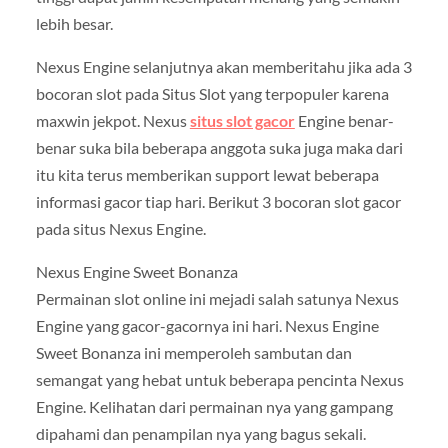
lebih besar.
Nexus Engine selanjutnya akan memberitahu jika ada 3
bocoran slot pada Situs Slot yang terpopuler karena
maxwin jekpot. Nexus
situs slot gacor
Engine benar-
benar suka bila beberapa anggota suka juga maka dari
itu kita terus memberikan support lewat beberapa
informasi gacor tiap hari. Berikut 3 bocoran slot gacor
pada situs Nexus Engine.
Nexus Engine Sweet Bonanza
Permainan slot online ini mejadi salah satunya Nexus
Engine yang gacor-gacornya ini hari. Nexus Engine
Sweet Bonanza ini memperoleh sambutan dan
semangat yang hebat untuk beberapa pencinta Nexus
Engine. Kelihatan dari permainan nya yang gampang
dipahami dan penampilan nya yang bagus sekali.