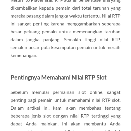
dikembalikan kepada pemain dari total taruhan yang
mereka pasang dalam jangka waktu tertentu. Nilai RTP
ini sangat penting karena menggambarkan seberapa
besar peluang pemain untuk memenangkan taruhan
dalam jangka panjang. Semakin tinggi nilai RTP,
semakin besar pula kesempatan pemain untuk meraih
kemenangan.
Pentingnya Memahami Nilai RTP Slot
Sebelum memulai permainan slot online, sangat
penting bagi pemain untuk memahami nilai RTP slot.
Dalam artikel ini, kami akan membahas tentang
beberapa jenis slot dengan nilai RTP tertinggi yang
dapat Anda mainkan. Ini akan membantu Anda