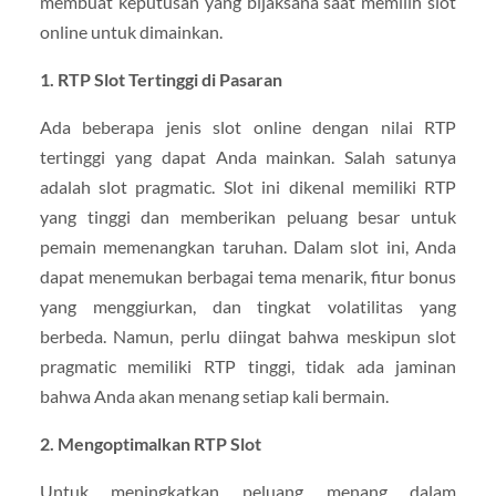
membuat keputusan yang bijaksana saat memilih slot
online untuk dimainkan.
1. RTP Slot Tertinggi di Pasaran
Ada beberapa jenis slot online dengan nilai RTP
tertinggi yang dapat Anda mainkan. Salah satunya
adalah slot pragmatic. Slot ini dikenal memiliki RTP
yang tinggi dan memberikan peluang besar untuk
pemain memenangkan taruhan. Dalam slot ini, Anda
dapat menemukan berbagai tema menarik, fitur bonus
yang menggiurkan, dan tingkat volatilitas yang
berbeda. Namun, perlu diingat bahwa meskipun slot
pragmatic memiliki RTP tinggi, tidak ada jaminan
bahwa Anda akan menang setiap kali bermain.
2. Mengoptimalkan RTP Slot
Untuk meningkatkan peluang menang dalam