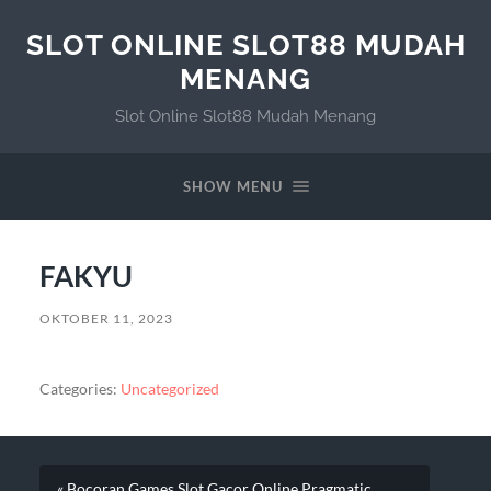
SLOT ONLINE SLOT88 MUDAH
MENANG
Slot Online Slot88 Mudah Menang
SHOW MENU
FAKYU
OKTOBER 11, 2023
Categories:
Uncategorized
« Bocoran Games Slot Gacor Online Pragmatic