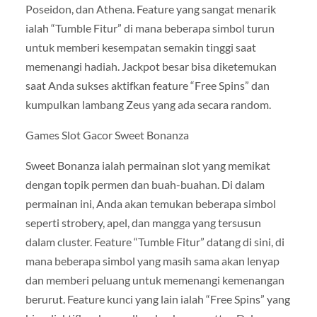
Poseidon, dan Athena. Feature yang sangat menarik
ialah “Tumble Fitur” di mana beberapa simbol turun
untuk memberi kesempatan semakin tinggi saat
memenangi hadiah. Jackpot besar bisa diketemukan
saat Anda sukses aktifkan feature “Free Spins” dan
kumpulkan lambang Zeus yang ada secara random.
Games Slot Gacor Sweet Bonanza
Sweet Bonanza ialah permainan slot yang memikat
dengan topik permen dan buah-buahan. Di dalam
permainan ini, Anda akan temukan beberapa simbol
seperti strobery, apel, dan mangga yang tersusun
dalam cluster. Feature “Tumble Fitur” datang di sini, di
mana beberapa simbol yang masih sama akan lenyap
dan memberi peluang untuk memenangi kemenangan
berurut. Feature kunci yang lain ialah “Free Spins” yang