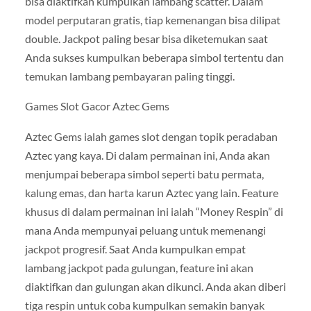
bisa diaktifkan kumpulkan lambang scatter. Dalam
model perputaran gratis, tiap kemenangan bisa dilipat
double. Jackpot paling besar bisa diketemukan saat
Anda sukses kumpulkan beberapa simbol tertentu dan
temukan lambang pembayaran paling tinggi.
Games Slot Gacor Aztec Gems
Aztec Gems ialah games slot dengan topik peradaban
Aztec yang kaya. Di dalam permainan ini, Anda akan
menjumpai beberapa simbol seperti batu permata,
kalung emas, dan harta karun Aztec yang lain. Feature
khusus di dalam permainan ini ialah “Money Respin” di
mana Anda mempunyai peluang untuk memenangi
jackpot progresif. Saat Anda kumpulkan empat
lambang jackpot pada gulungan, feature ini akan
diaktifkan dan gulungan akan dikunci. Anda akan diberi
tiga respin untuk coba kumpulkan semakin banyak