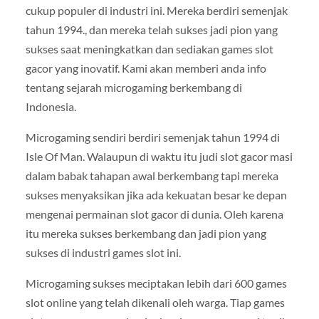
cukup populer di industri ini. Mereka berdiri semenjak
tahun 1994., dan mereka telah sukses jadi pion yang
sukses saat meningkatkan dan sediakan games slot
gacor yang inovatif. Kami akan memberi anda info
tentang sejarah microgaming berkembang di
Indonesia.
Microgaming sendiri berdiri semenjak tahun 1994 di
Isle Of Man. Walaupun di waktu itu judi slot gacor masi
dalam babak tahapan awal berkembang tapi mereka
sukses menyaksikan jika ada kekuatan besar ke depan
mengenai permainan slot gacor di dunia. Oleh karena
itu mereka sukses berkembang dan jadi pion yang
sukses di industri games slot ini.
Microgaming sukses meciptakan lebih dari 600 games
slot online yang telah dikenali oleh warga. Tiap games