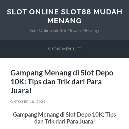
SLOT ONLINE SLOT88 MUDAH
MENANG
Slot Online Slot88 Mudah Menang
SHOW MENU
Gampang Menang di Slot Depo
10K: Tips dan Trik dari Para
Juara!
OKTOBER 18, 2024
Gampang Menang di Slot Depo 10K: Tips
dan Trik dari Para Juara!