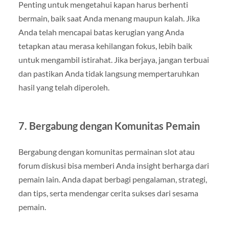
Penting untuk mengetahui kapan harus berhenti
bermain, baik saat Anda menang maupun kalah. Jika
Anda telah mencapai batas kerugian yang Anda
tetapkan atau merasa kehilangan fokus, lebih baik
untuk mengambil istirahat. Jika berjaya, jangan terbuai
dan pastikan Anda tidak langsung mempertaruhkan
hasil yang telah diperoleh.
7.
Bergabung dengan Komunitas Pemain
Bergabung dengan komunitas permainan slot atau
forum diskusi bisa memberi Anda insight berharga dari
pemain lain. Anda dapat berbagi pengalaman, strategi,
dan tips, serta mendengar cerita sukses dari sesama
pemain.