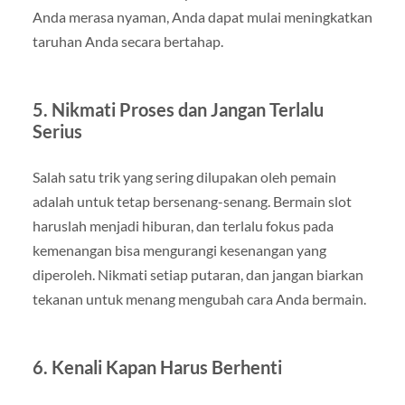
Anda merasa nyaman, Anda dapat mulai meningkatkan
taruhan Anda secara bertahap.
5.
Nikmati Proses dan Jangan Terlalu
Serius
Salah satu trik yang sering dilupakan oleh pemain
adalah untuk tetap bersenang-senang. Bermain slot
haruslah menjadi hiburan, dan terlalu fokus pada
kemenangan bisa mengurangi kesenangan yang
diperoleh. Nikmati setiap putaran, dan jangan biarkan
tekanan untuk menang mengubah cara Anda bermain.
6.
Kenali Kapan Harus Berhenti