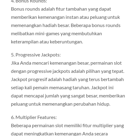
4. Bonus Rounds:
Bonus rounds adalah fitur tambahan yang dapat
memberikan kemenangan instan atau peluang untuk
memenangkan hadiah besar. Beberapa bonus rounds
melibatkan mini-games yang membutuhkan
keterampilan atau keberuntungan.
5. Progressive Jackpots:
Jika Anda mencari kemenangan besar, permainan slot
dengan progressive jackpots adalah pilihan yang tepat.
Jackpot progresif adalah hadiah yang terus bertambah
setiap kali pemain memasang taruhan. Jackpot ini
dapat mencapai jumlah yang sangat besar, memberikan
peluang untuk memenangkan perubahan hidup.
6. Multiplier Features:
Beberapa permainan slot memiliki fitur multiplier yang
dapat meningkatkan kemenangan Anda secara