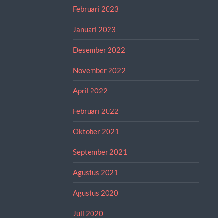
Februari 2023
Januari 2023
Desember 2022
November 2022
April 2022
Februari 2022
Oktober 2021
September 2021
Agustus 2021
Agustus 2020
Juli 2020