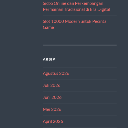
Sicbo Online dan Perkembangan
Permainan Tradisional di Era Digital
Slot 10000 Modern untuk Pecinta
Game
ARSIP
Agustus 2026
Juli 2026
Juni 2026
Mei 2026
April 2026