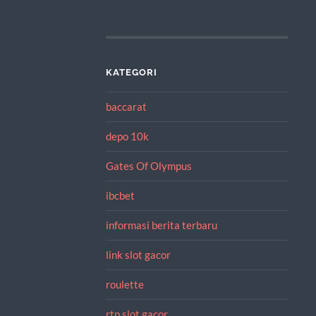
KATEGORI
baccarat
depo 10k
Gates Of Olympus
ibcbet
informasi berita terbaru
link slot gacor
roulette
rtp slot gacor