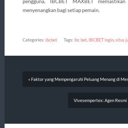
pengguna, IBCBET MAXBET memastikan 
menyenangkan bagi setiap pemain.
Categories:
ibcbet
Tags:
ibc bet
,
IBCBET login
,
situs j
« Faktor yang Mempengaruhi Peluang Menang di Mes
Vivesempertex: Agen Resmi Si