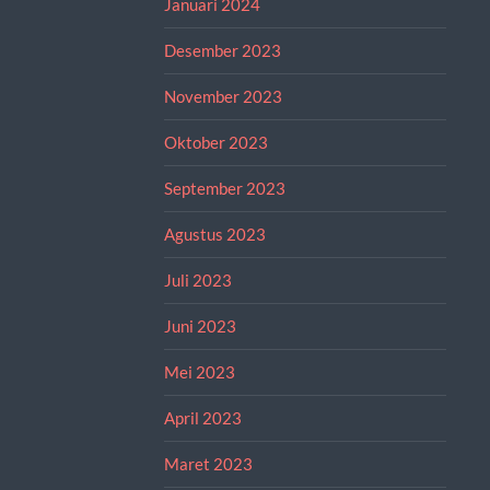
Januari 2024
Desember 2023
November 2023
Oktober 2023
September 2023
Agustus 2023
Juli 2023
Juni 2023
Mei 2023
April 2023
Maret 2023