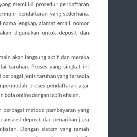
 yang memiliki prosedur pendaftaran
mulir pendaftaran yang sederhana.
i nama lengkap, alamat email, nomor
 akan digunakan untuk deposit dan
main akan langsung aktif, dan mereka
i taruhan. Proses yang singkat ini
erbagai jenis taruhan yang tersedia
ermudah proses pendaftaran agar
 bola online dengan lebih efisien.
n berbagai metode pembayaran yang
ransaksi deposit dan penarikan juga
ambatan. Dengan sistem yang ramah