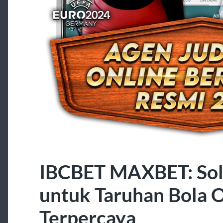
IBCBET MAXBET: Solu
untuk Taruhan Bola 
Terpercaya