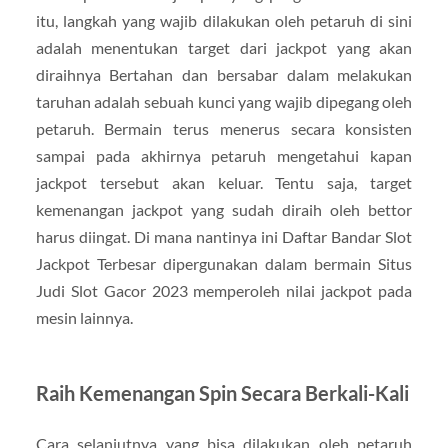
itu, langkah yang wajib dilakukan oleh petaruh di sini
adalah menentukan target dari jackpot yang akan
diraihnya Bertahan dan bersabar dalam melakukan
taruhan adalah sebuah kunci yang wajib dipegang oleh
petaruh. Bermain terus menerus secara konsisten
sampai pada akhirnya petaruh mengetahui kapan
jackpot tersebut akan keluar. Tentu saja, target
kemenangan jackpot yang sudah diraih oleh bettor
harus diingat. Di mana nantinya ini Daftar Bandar Slot
Jackpot Terbesar dipergunakan dalam bermain Situs
Judi Slot Gacor 2023 memperoleh nilai jackpot pada
mesin lainnya.
Raih Kemenangan Spin Secara Berkali-Kali
Cara selanjutnya yang bisa dilakukan oleh petaruh