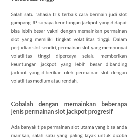
Salah satu rahasia trik terbaik cara bermain judi slot
gampang JP supaya keuntungan jackpot yang didapat
bisa lebih besar yakni dengan memainkan permainan
slot yang memiliki tingkat volatilitas tinggi. Dalam
perjudian slot sendiri, permainan slot yang mempunyai
volatilitas tinggi dipercaya selalu memberikan
keuntungan jackpot yang lebih besar dibanding
jackpot yang diberikan oleh permainan slot dengan
volatilitas medium atau rendah.
Cobalah dengan memainkan beberapa
jenis permainan slot jackpot progresif
Ada banyak tipe permainan slot utama yang bisa anda
mainkan, salah satu yang paling layak untuk dicoba