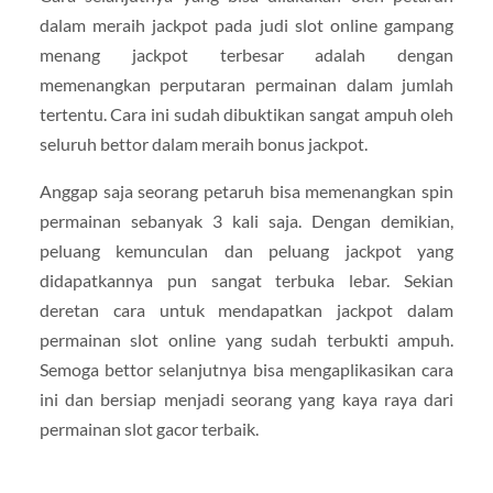
dalam meraih jackpot pada judi slot online gampang
menang jackpot terbesar adalah dengan
memenangkan perputaran permainan dalam jumlah
tertentu. Cara ini sudah dibuktikan sangat ampuh oleh
seluruh bettor dalam meraih bonus jackpot.
Anggap saja seorang petaruh bisa memenangkan spin
permainan sebanyak 3 kali saja. Dengan demikian,
peluang kemunculan dan peluang jackpot yang
didapatkannya pun sangat terbuka lebar. Sekian
deretan cara untuk mendapatkan jackpot dalam
permainan slot online yang sudah terbukti ampuh.
Semoga bettor selanjutnya bisa mengaplikasikan cara
ini dan bersiap menjadi seorang yang kaya raya dari
permainan slot gacor terbaik.