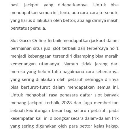
hasil jackpot yang didapatkannya. Untuk bisa
mendapatkan semua ini, tentu ada cara-cara tersendiri
yang harus dilakukan oleh bettor, apalagi dirinya masih
berstatus pemula.
Slot Gacor Online Terbaik mendapatkan jackpot dalam
permainan situs judi slot terbaik dan terpercaya no 1
menjadi kebanggaan tersendiri disamping bisa meraih
kemenangan utamanya. Namun tidak jarang dari
mereka yang belum tahu bagaimana cara sebenarnya
yang sering dilakukan oleh petaruh sehingga dirinya
bisa berturut-turut dalam mendapatkan semua ini.
Untuk mengobati rasa penasara daftar slot banyak
menang jackpot terbaik 2023 dan juga memberikan
sebuah keuntungan besar bagi seluruh petaruh, pada
kesempatan kali ini dibongkar secara dalam-dalam trik
yang sering digunakan oleh para bettor kelas kakap.