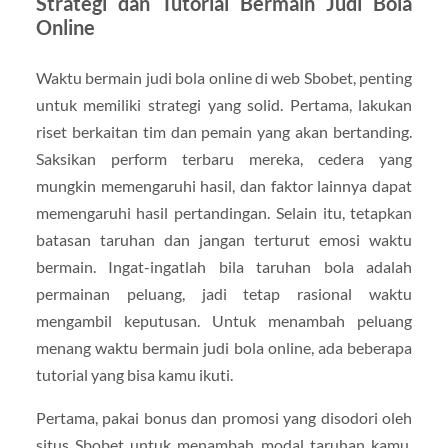
Strategi dan Tutorial Bermain Judi Bola
Online
Waktu bermain judi bola online di web Sbobet, penting
untuk memiliki strategi yang solid. Pertama, lakukan
riset berkaitan tim dan pemain yang akan bertanding.
Saksikan perform terbaru mereka, cedera yang
mungkin memengaruhi hasil, dan faktor lainnya dapat
memengaruhi hasil pertandingan. Selain itu, tetapkan
batasan taruhan dan jangan terturut emosi waktu
bermain. Ingat-ingatlah bila taruhan bola adalah
permainan peluang, jadi tetap rasional waktu
mengambil keputusan. Untuk menambah peluang
menang waktu bermain judi bola online, ada beberapa
tutorial yang bisa kamu ikuti.
Pertama, pakai bonus dan promosi yang disodori oleh
situs Sbobet untuk menambah modal taruhan kamu.