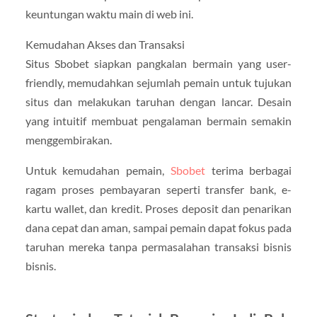
keuntungan waktu main di web ini.
Kemudahan Akses dan Transaksi
Situs Sbobet siapkan pangkalan bermain yang user-
friendly, memudahkan sejumlah pemain untuk tujukan
situs dan melakukan taruhan dengan lancar. Desain
yang intuitif membuat pengalaman bermain semakin
menggembirakan.
Untuk kemudahan pemain,
Sbobet
terima berbagai
ragam proses pembayaran seperti transfer bank, e-
kartu wallet, dan kredit. Proses deposit dan penarikan
dana cepat dan aman, sampai pemain dapat fokus pada
taruhan mereka tanpa permasalahan transaksi bisnis
bisnis.