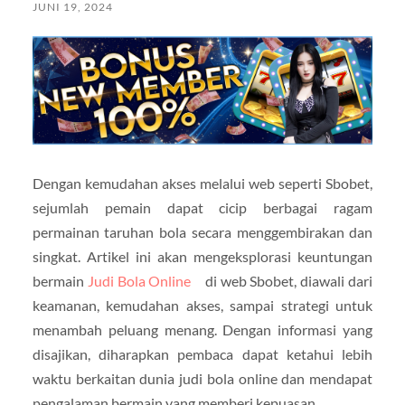
JUNI 19, 2024
Dengan kemudahan akses melalui web seperti Sbobet,
sejumlah pemain dapat cicip berbagai ragam
permainan taruhan bola secara menggembirakan dan
singkat. Artikel ini akan mengeksplorasi keuntungan
bermain
Judi Bola Online
di web Sbobet, diawali dari
keamanan, kemudahan akses, sampai strategi untuk
menambah peluang menang. Dengan informasi yang
disajikan, diharapkan pembaca dapat ketahui lebih
waktu berkaitan dunia judi bola online dan mendapat
pengalaman bermain yang memberi kepuasan.