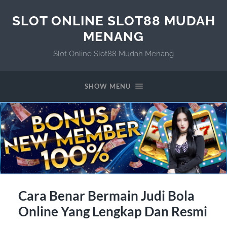
SLOT ONLINE SLOT88 MUDAH
MENANG
Slot Online Slot88 Mudah Menang
SHOW MENU
Cara Benar Bermain Judi Bola
Online Yang Lengkap Dan Resmi