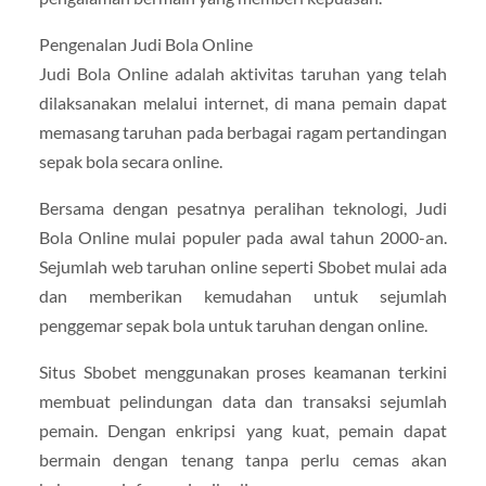
Pengenalan Judi Bola Online
Judi Bola Online adalah aktivitas taruhan yang telah
dilaksanakan melalui internet, di mana pemain dapat
memasang taruhan pada berbagai ragam pertandingan
sepak bola secara online.
Bersama dengan pesatnya peralihan teknologi, Judi
Bola Online mulai populer pada awal tahun 2000-an.
Sejumlah web taruhan online seperti Sbobet mulai ada
dan memberikan kemudahan untuk sejumlah
penggemar sepak bola untuk taruhan dengan online.
Situs Sbobet menggunakan proses keamanan terkini
membuat pelindungan data dan transaksi sejumlah
pemain. Dengan enkripsi yang kuat, pemain dapat
bermain dengan tenang tanpa perlu cemas akan