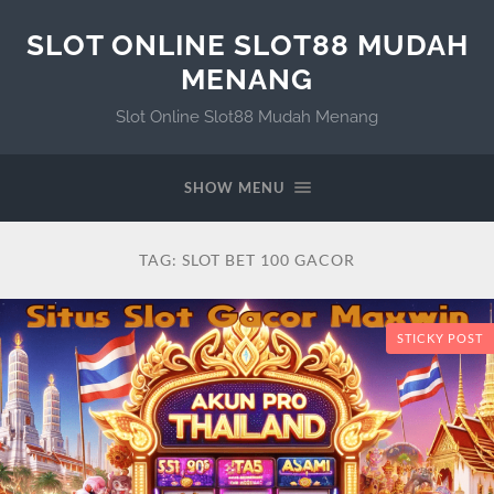
SLOT ONLINE SLOT88 MUDAH
MENANG
Slot Online Slot88 Mudah Menang
SHOW MENU
TAG:
SLOT BET 100 GACOR
STICKY POST