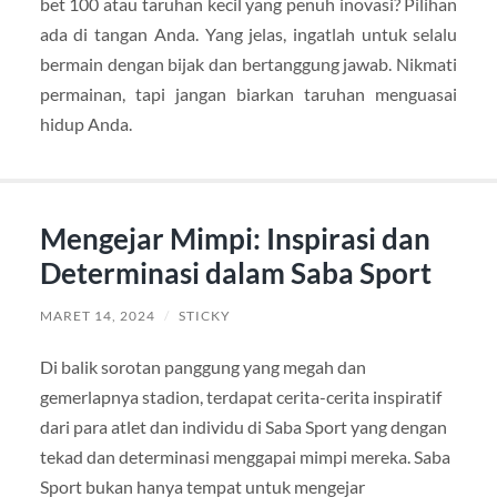
bet 100 atau taruhan kecil yang penuh inovasi? Pilihan
ada di tangan Anda. Yang jelas, ingatlah untuk selalu
bermain dengan bijak dan bertanggung jawab. Nikmati
permainan, tapi jangan biarkan taruhan menguasai
hidup Anda.
Mengejar Mimpi: Inspirasi dan
Determinasi dalam Saba Sport
MARET 14, 2024
/
STICKY
Di balik sorotan panggung yang megah dan
gemerlapnya stadion, terdapat cerita-cerita inspiratif
dari para atlet dan individu di Saba Sport yang dengan
tekad dan determinasi menggapai mimpi mereka. Saba
Sport bukan hanya tempat untuk mengejar