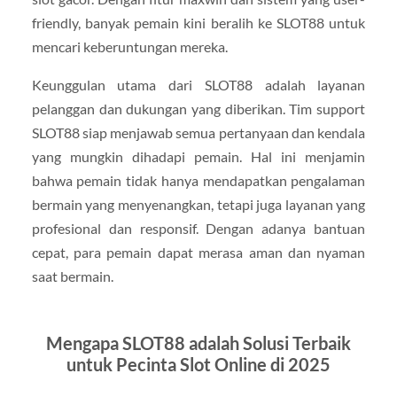
friendly, banyak pemain kini beralih ke SLOT88 untuk
mencari keberuntungan mereka.
Keunggulan utama dari SLOT88 adalah layanan
pelanggan dan dukungan yang diberikan. Tim support
SLOT88 siap menjawab semua pertanyaan dan kendala
yang mungkin dihadapi pemain. Hal ini menjamin
bahwa pemain tidak hanya mendapatkan pengalaman
bermain yang menyenangkan, tetapi juga layanan yang
profesional dan responsif. Dengan adanya bantuan
cepat, para pemain dapat merasa aman dan nyaman
saat bermain.
Mengapa SLOT88 adalah Solusi Terbaik
untuk Pecinta Slot Online di 2025