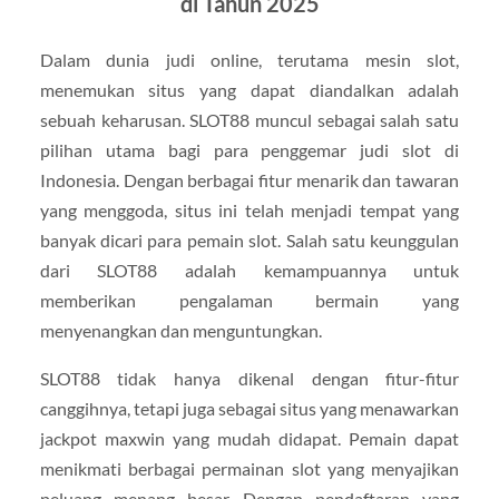
di Tahun 2025
Dalam dunia judi online, terutama mesin slot,
menemukan situs yang dapat diandalkan adalah
sebuah keharusan. SLOT88 muncul sebagai salah satu
pilihan utama bagi para penggemar judi slot di
Indonesia. Dengan berbagai fitur menarik dan tawaran
yang menggoda, situs ini telah menjadi tempat yang
banyak dicari para pemain slot. Salah satu keunggulan
dari SLOT88 adalah kemampuannya untuk
memberikan pengalaman bermain yang
menyenangkan dan menguntungkan.
SLOT88 tidak hanya dikenal dengan fitur-fitur
canggihnya, tetapi juga sebagai situs yang menawarkan
jackpot maxwin yang mudah didapat. Pemain dapat
menikmati berbagai permainan slot yang menyajikan
peluang menang besar. Dengan pendaftaran yang