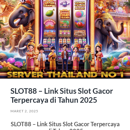
SLOT88 – Link Situs Slot Gacor
Terpercaya di Tahun 2025
MARET 2, 2025
SLOT88 – Link Situs Slot Gacor Terpercaya