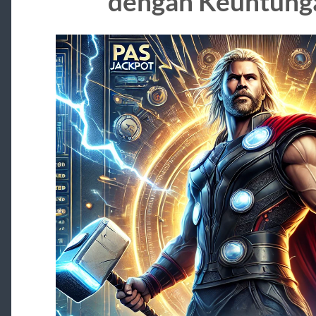
dengan Keuntun