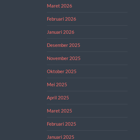
Maret 2026
Februari 2026
Januari 2026
Desember 2025
November 2025
Oktober 2025
Mei 2025
April 2025
Maret 2025
Februari 2025
Januari 2025