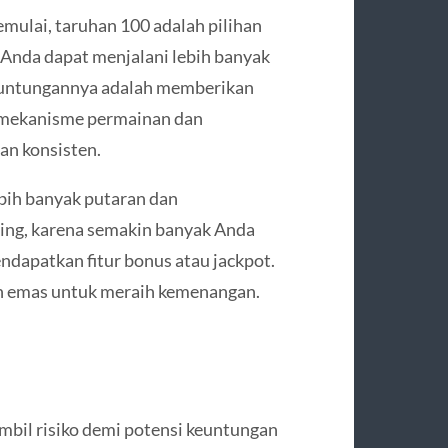
emulai, taruhan 100 adalah pilihan
, Anda dapat menjalani lebih banyak
Keuntungannya adalah memberikan
 mekanisme permainan dan
n konsisten.
bih banyak putaran dan
ing, karena semakin banyak Anda
ndapatkan fitur bonus atau jackpot.
an emas untuk meraih kemenangan.
mbil risiko demi potensi keuntungan