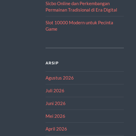
Sicbo Online dan Perkembangan
Permainan Tradisional di Era Digital
Slot 10000 Modern untuk Pecinta
Game
ARSIP
Agustus 2026
Juli 2026
Juni 2026
Mei 2026
April 2026