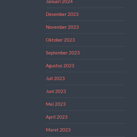
Januari 2024
Desember 2023
November 2023
Oktober 2023
September 2023
Agustus 2023
Juli 2023
Juni 2023
Mei 2023
April 2023
Maret 2023