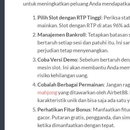
untuk meningkatkan peluang Anda mendapatk
Pilih Slot dengan RTP Tinggi
: Periksa sta
mainkan. Slot dengan RTP di atas 96% ada
Manajemen Bankroll
: Tetapkan batasan
bertaruh setiap sesi dan patuhi itu. Ini 
perjudian tetap menyenangkan.
Coba Versi Demo
: Sebelum bertaruh deng
mesin slot. Ini akan membantu Anda mem
risiko kehilangan uang.
Cobalah Berbagai Permainan
: Jangan ra
mahjong
yang ditawarkan oleh Airbet88.
karakteristik unik dan bisa saja ada sat
Perhatikan Fitur Bonus
: Manfaatkan fitu
gacor. Putaran gratis, pengganda, dan si
ketika dimanfaatkan dengan tepat.