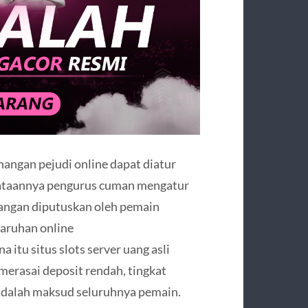
angan pejudi online dapat diatur
enyataannya pengurus cuman mengatur
nangan diputuskan oleh pemain
taruhan online
a itu situs slots server uang asli
erasai deposit rendah, tingkat
 adalah maksud seluruhnya pemain.