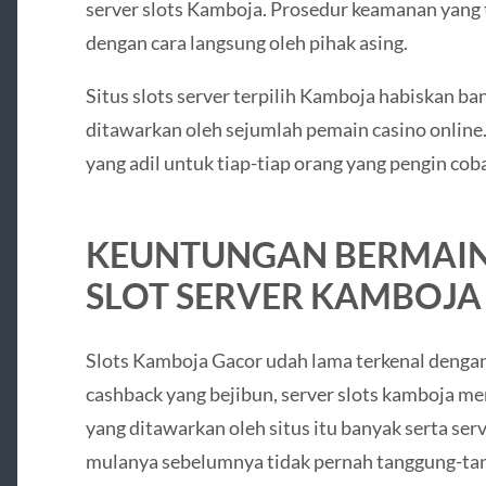
server slots Kamboja. Prosedur keamanan yang 
dengan cara langsung oleh pihak asing.
Situs slots server terpilih Kamboja habiskan b
ditawarkan oleh sejumlah pemain casino online
yang adil untuk tiap-tiap orang yang pengin coba
KEUNTUNGAN BERMAIN 
SLOT SERVER KAMBOJA
Slots Kamboja Gacor udah lama terkenal denga
cashback yang bejibun, server slots kamboja me
yang ditawarkan oleh situs itu banyak serta serv
mulanya sebelumnya tidak pernah tanggung-tan