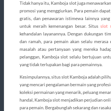
Tidak hanya itu, Kamboja slot juga menawarkan 
promosi yang menggiurkan. Para pemain dapat
gratis, dan penawaran istimewa lainnya yan
untuk meraih kemenangan besar. Situs
slot
kehandalan layanannya. Dengan dukungan tim 
dan ramah, para pemain akan selalu merasa 
masalah atau pertanyaan yang mereka hada
pelanggan, Kamboja slot selalu bertujuan un
yang tidak terlupakan bagi para pemainnya.
Kesimpulannya, situs slot Kamboja adalah pilih
yang mencari pengalaman bermain yang profes
koleksi permainan yang menarik, peluang menan
handal, Kamboja slot menjadikan perjudian onl
para pemain. Bergabunglah sekarang dan rasak