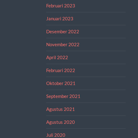
Februari 2023
Januari 2023
Desember 2022
November 2022
April 2022
Februari 2022
Oktober 2021
September 2021
Agustus 2021
Agustus 2020
Juli 2020