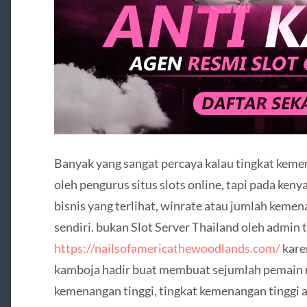
Banyak yang sangat percaya kalau tingkat kemen
oleh pengurus situs slots online, tapi pada k
bisnis yang terlihat, winrate atau jumlah keme
sendiri. bukan Slot Server Thailand oleh admin 
https://nailsofamericathewoodlands.com/
karen
kamboja hadir buat membuat sejumlah pemain m
kemenangan tinggi, tingkat kemenangan tinggi