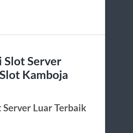
 Slot Server
 Slot Kamboja
 Server Luar Terbaik