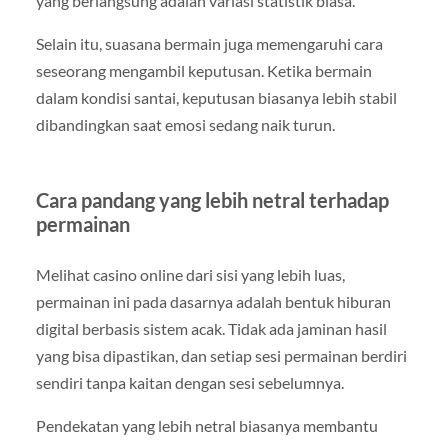
yang berlangsung adalah variasi statistik biasa.
Selain itu, suasana bermain juga memengaruhi cara
seseorang mengambil keputusan. Ketika bermain
dalam kondisi santai, keputusan biasanya lebih stabil
dibandingkan saat emosi sedang naik turun.
Cara pandang yang lebih netral terhadap
permainan
Melihat casino online dari sisi yang lebih luas,
permainan ini pada dasarnya adalah bentuk hiburan
digital berbasis sistem acak. Tidak ada jaminan hasil
yang bisa dipastikan, dan setiap sesi permainan berdiri
sendiri tanpa kaitan dengan sesi sebelumnya.
Pendekatan yang lebih netral biasanya membantu