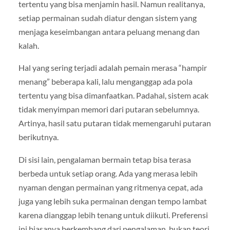
tertentu yang bisa menjamin hasil. Namun realitanya,
setiap permainan sudah diatur dengan sistem yang
menjaga keseimbangan antara peluang menang dan
kalah.
Hal yang sering terjadi adalah pemain merasa “hampir
menang” beberapa kali, lalu menganggap ada pola
tertentu yang bisa dimanfaatkan. Padahal, sistem acak
tidak menyimpan memori dari putaran sebelumnya.
Artinya, hasil satu putaran tidak memengaruhi putaran
berikutnya.
Di sisi lain, pengalaman bermain tetap bisa terasa
berbeda untuk setiap orang. Ada yang merasa lebih
nyaman dengan permainan yang ritmenya cepat, ada
juga yang lebih suka permainan dengan tempo lambat
karena dianggap lebih tenang untuk diikuti. Preferensi
ini biasanya berkembang dari pengalaman, bukan teori.