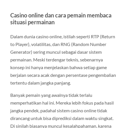
Casino online dan cara pemain membaca
situasi permainan
Dalam dunia casino online, istilah seperti RTP (Return
to Player), volatilitas, dan RNG (Random Number
Generator) sering muncul sebagai dasar sistem
permainan. Meski terdengar teknis, sebenarnya
konsep ini hanya menjelaskan bahwa setiap game
berjalan secara acak dengan persentase pengembalian
tertentu dalam jangka panjang.
Banyak pemain yang awalnya tidak terlalu
memperhatikan hal ini. Mereka lebih fokus pada hasil
jangka pendek, padahal sistem casino online tidak
dirancang untuk bisa diprediksi dalam waktu singkat.
Di sinilah biasanya muncul kesalahpahaman, karena