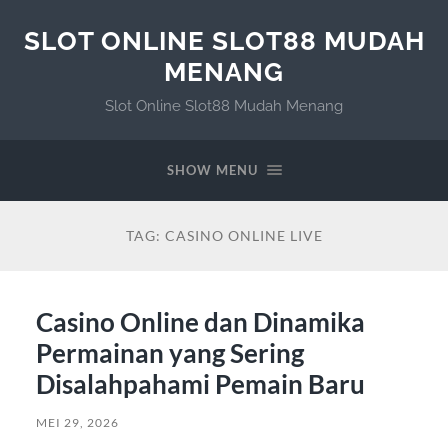
SLOT ONLINE SLOT88 MUDAH
MENANG
Slot Online Slot88 Mudah Menang
SHOW MENU
TAG:
CASINO ONLINE LIVE
Casino Online dan Dinamika
Permainan yang Sering
Disalahpahami Pemain Baru
MEI 29, 2026