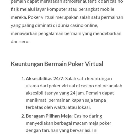
pemain dapat merasakan atmosfer autentik dari casino
fisik melalui layar komputer atau perangkat mobile
mereka. Poker virtual merupakan salah satu permainan
yang paling diminati di dunia casino online,
menawarkan pengalaman bermain yang mendebarkan
dan seru.
Keuntungan Bermain Poker Virtual
Aksesibilitas 24/7
: Salah satu keuntungan
utama dari poker virtual di casino online adalah
aksesibilitasnya yang 24 jam. Pemain dapat
menikmati permainan kapan saja tanpa
terbatas oleh waktu atau lokasi.
Beragam Pilihan Meja
: Casino daring
menyediakan berbagai macam meja poker
dengan taruhan yang bervariasi. Ini