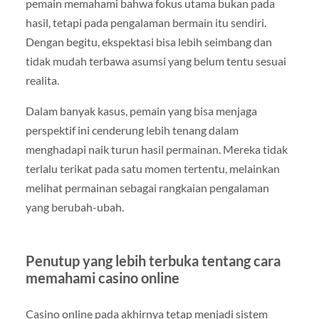
pemain memahami bahwa fokus utama bukan pada
hasil, tetapi pada pengalaman bermain itu sendiri.
Dengan begitu, ekspektasi bisa lebih seimbang dan
tidak mudah terbawa asumsi yang belum tentu sesuai
realita.
Dalam banyak kasus, pemain yang bisa menjaga
perspektif ini cenderung lebih tenang dalam
menghadapi naik turun hasil permainan. Mereka tidak
terlalu terikat pada satu momen tertentu, melainkan
melihat permainan sebagai rangkaian pengalaman
yang berubah-ubah.
Penutup yang lebih terbuka tentang cara
memahami casino online
Casino online pada akhirnya tetap menjadi sistem