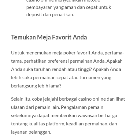
pembayaran yang aman dan cepat untuk
deposit dan penarikan.
Temukan Meja Favorit Anda
Untuk menemukan meja poker favorit Anda, pertama-
tama, perhatikan preferensi permainan Anda. Apakah
Anda suka taruhan rendah atau tinggi? Apakah Anda
lebih suka permainan cepat atau turnamen yang
berlangsung lebih lama?
Selain itu, coba jelajahi berbagai casino online dan lihat
ulasan dari pemain lain. Pengalaman pemain
sebelumnya dapat memberikan wawasan berharga
tentang kualitas platform, keadilan permainan, dan
layanan pelanggan.