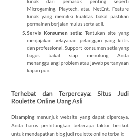
lunak dari pemasok penting seperti
Microgaming, Playtech, atau NetEnt. Feature
lunak yang memiliki kualitas bakal pastikan
permainan berjalan mulus serta adil.
Servis Konsumen setia
: Tentukan site yang
menjajakan pelayanan pelanggan yang kritis
dan professional. Support konsumen setia yang
bagus bakal siap menolong Anda
menanggulangi problem atau jawab pertanyaan
kapan pun.
Terhebat dan Terpercaya: Situs Judi
Roulette Online Uang Asli
Disamping menunjuk website yang dapat dipercaya,
Anda harus perhitungkan beberapa faktor berikut
untuk mendapatkan blog judi roulette online terbaik: