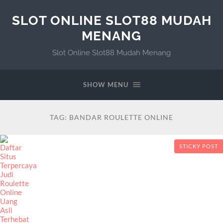
SLOT ONLINE SLOT88 MUDAH
MENANG
Slot Online Slot88 Mudah Menang
SHOW MENU
TAG:
BANDAR ROULETTE ONLINE
STICKY POST