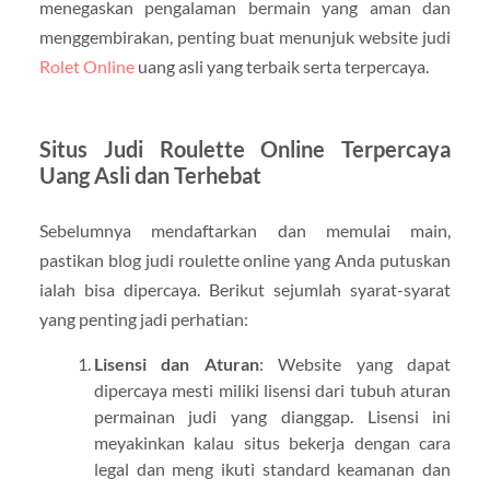
menegaskan pengalaman bermain yang aman dan
menggembirakan, penting buat menunjuk website judi
Rolet Online
uang asli yang terbaik serta terpercaya.
Situs Judi Roulette Online Terpercaya
Uang Asli dan Terhebat
Sebelumnya mendaftarkan dan memulai main,
pastikan blog judi roulette online yang Anda putuskan
ialah bisa dipercaya. Berikut sejumlah syarat-syarat
yang penting jadi perhatian:
Lisensi dan Aturan
: Website yang dapat
dipercaya mesti miliki lisensi dari tubuh aturan
permainan judi yang dianggap. Lisensi ini
meyakinkan kalau situs bekerja dengan cara
legal dan meng ikuti standard keamanan dan